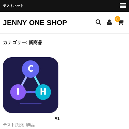
テストネット
0
JENNY ONE SHOP
ポゼット
カテゴリー:
新商品
ED治療薬
シアリス Generic
バイアグラ Generic
レビトラ Generic
スキンケア
シミ・ソバカス
¥1
テスト決済用商品
ニキビ