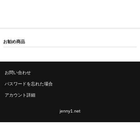
美白クリーム
ヒマラヤ化粧品
女性の薬
お勧め商品
避妊薬
早漏改善薬
お問い合わせ
早漏防止
パスワードを忘れた場合
早漏防止ジェネリック
アカウント詳細
早漏防止ED薬品
jenny1.net
早漏防止クリーム