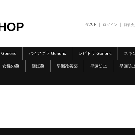
SHOP
ゲスト
ログイン
新規会
eneric
バイアグラ Generic
レビトラ Generic
スキ
女性の薬
避妊薬
早漏改善薬
早漏防止
早漏防