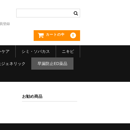
員登録
カートの中
0
ンケア
シミ・ソバカス
ニキビ
止ジェネリック
早漏防止ED薬品
お勧め商品