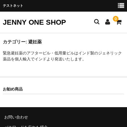
テストネット
0
JENNY ONE SHOP
ポゼット
カテゴリー:
避妊薬
緊急避妊薬のアフターピル・低用量ピルはインド製のジェネリック
ED治療薬
薬品を個人輸入でインドより発送いたします。
シアリス Generic
バイアグラ Generic
レビトラ Generic
お勧め商品
スキンケア
シミ・ソバカス
お問い合わせ
ニキビ