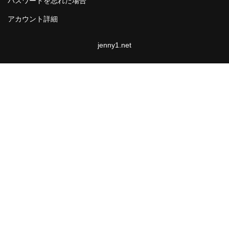
パスワードを忘れた場合
美白クリーム
アカウント詳細
ヒマラヤ化粧品
jenny1.net
女性の薬
避妊薬
早漏改善薬
早漏防止
早漏防止ジェネリック
早漏防止ED薬品
早漏防止クリーム